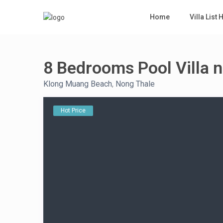
Home
Villa List 
8 Bedrooms Pool Villa n
Klong Muang Beach
,
Nong Thale
Hot Price