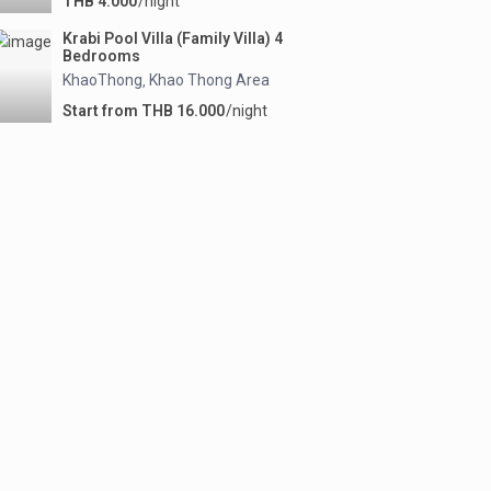
THB 4.000
/night
Krabi Pool Villa (Family Villa) 4
Bedrooms
KhaoThong
Khao Thong Area
,
Start from THB 16.000
/night