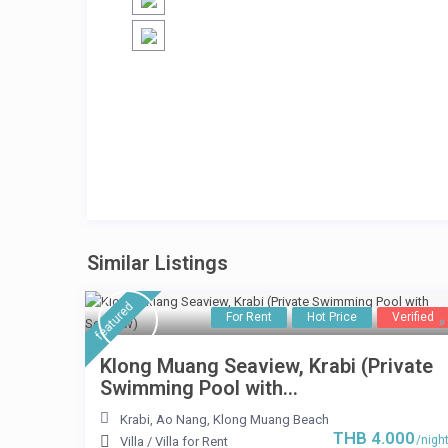
Similar Listings
featured
For Rent
Hot Price
Verified
Klong Muang Seaview, Krabi (Private
Swimming Pool with...
Krabi
,
Ao Nang
,
Klong Muang Beach
THB 4.000
/nigh
Villa
/
Villa for Rent