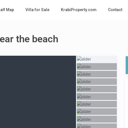
Half Map
Villa for Sale
KrabiProperty.com
Contact
ear the beach