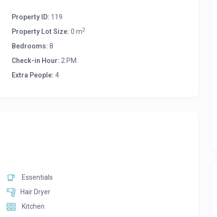
-8 persons per villa and accepting big groups of 11 bedrooms
Property ID:
119
2
 and book
Property Lot Size:
0 m
Bedrooms:
8
Check-in Hour:
2 PM.
Extra People:
4
Essentials
Hair Dryer
Kitchen