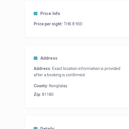
หม้อหุงข้าว
ไมโครเวฟ
Price Info
hispeed wifi
Price per night:
THB 8.900
แอร์ ทุกห้อง
สระว่ายน้ำขนาดใหญ่.
เตาปิ้งย่างบาร์บีคิว
เครื่องทำน้ำอุ่น
ไดเป่าผม
Address
ผ้าขนหนู
Address:
Exact location information is provided
สบู่ เเชมพู
after a booking is confirmed.
ห่างจากร้านอาหาร 100-200 เมตร
County:
Nongtalay
ห่างจากมินิมาร์ท 100 เมตร
Zip:
81180
สนใจสอบถามรายละเอียดเพิ่มเติม
08 3522 2235
Details