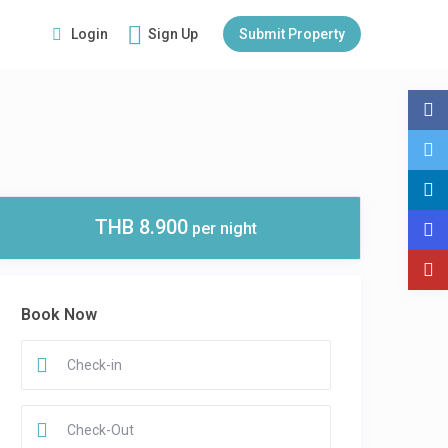
Login
Sign Up
Submit Property
THB 8.900
per night
Book Now