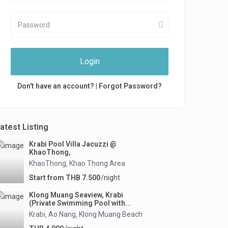
Login
Don't have an account?
|
Forgot Password?
atest Listing
Krabi Pool Villa Jacuzzi @
KhaoThong,
KhaoThong
Khao Thong Area
,
Start from THB 7.500
/night
Klong Muang Seaview, Krabi
(Private Swimming Pool with...
Krabi
Ao Nang
Klong Muang Beach
,
,